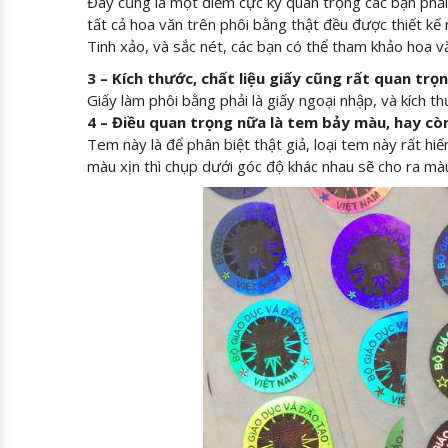
Đây cũng là một điểm cực kỳ quan trọng các bạn phải
tất cả hoa văn trên phôi bằng thật đều được thiết kế 
Tinh xảo, và sắc nét, các bạn có thể tham khảo hoa v
3 – Kích thước, chất liệu giấy cũng rất quan trọ
Giấy làm phôi bằng phải là giấy ngoại nhập, và kích 
4 – Điều quan trọng nữa là tem bảy màu, hay còn
Tem này là để phân biệt thật giả, loại tem này rất h
màu xịn thì chụp dưới góc độ khác nhau sẽ cho ra màu