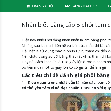
TRANG CHỦ
LÀM BẰNG ĐẠI HỌC
L
Nhận biết bằng cấp 3 phôi tem 
Hiện nay nhiều nơi đăng nhan nhản là làm bằng phôi 
Nhưng sau khi mình liên hệ và kiểm tra mẫu thì tất cả
Hầu hết là sử dụng máy in phun tự in, thậm chí đến k
Nên chất lượng so với bằng thật rất kém, thậm chí k
Hay nói cách khác đó là 1 tờ giấy lộn được in nham nh
bỏ tiền mua một tờ giấy lộn ko có giá trị để làm gì?
Các tiêu chí để đánh giá phôi bằng
1 – Điều quan trọng nhất vẫn là màu sắc, bạn c
có thể yên tâm vì nó đạt chuẩn 100% so với quy