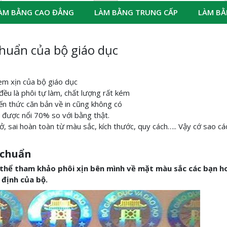
ÀM BẰNG CAO ĐẲNG
LÀM BẰNG TRUNG CẤP
LÀM BẰ
chuẩn của bộ giáo dục
tem xịn của bộ giáo dục
 đều là phôi tự làm, chất lượng rất kém
iến thức căn bản về in cũng không có
o được nổi 70% so với bằng thật.
ở, sai hoàn toàn từ màu sắc, kích thước, quy cách….. Vậy cớ sao các
 chuẩn
ó thể tham khảo phôi xịn bên mình
về mặt màu sắc các bạn h
 định của bộ.