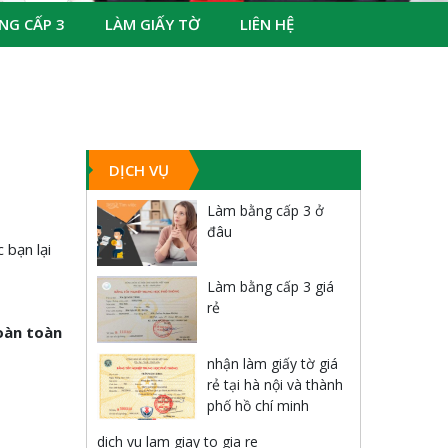
NG CẤP 3
LÀM GIẤY TỜ
LIÊN HỆ
DỊCH VỤ
Làm bằng cấp 3 ở
đâu
 bạn lại
Làm bằng cấp 3 giá
rẻ
oàn toàn
nhận làm giấy tờ giá
rẻ tại hà nội và thành
phố hồ chí minh
dich vu lam giay to gia re