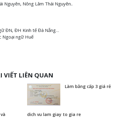
hái Nguyên, Nông Lâm Thái Nguyên..
ngữ ĐN, ĐH Kinh tế Đà Nẵng…
ọc Ngoại ngữ Huế
I VIẾT LIÊN QUAN
Làm bằng cấp 3 giá rẻ
 và
dich vu lam giay to gia re