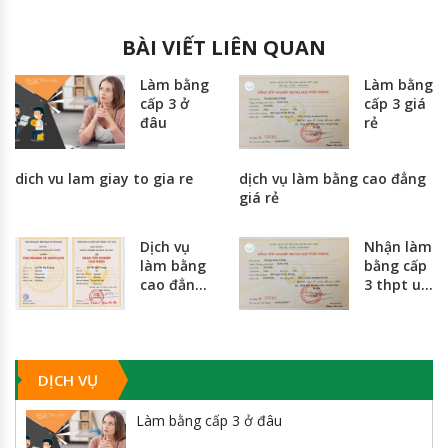
BÀI VIẾT LIÊN QUAN
Làm bằng
Làm bằng
cấp 3 ở
cấp 3 giá
đâu
rẻ
dich vu lam giay to gia re
dịch vụ làm bằng cao đẳng
giá rẻ
Dịch vụ
Nhận làm
làm bằng
bằng cấp
cao đẳng
3 thpt uy
giá rẻ
tín giá rẻ
nhất
toàn
quốc
DỊCH VỤ
Làm bằng cấp 3 ở đâu