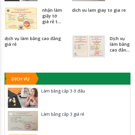
nhận làm
dich vu lam giay to gia re
giấy tờ
giá rẻ tại
hà nội và
thành
dịch vụ làm bằng cao đẳng
Dịch vụ
phố hồ
giá rẻ
làm bằng
chí minh
cao đẳng
giá rẻ
nhất
toàn
quốc
DỊCH VỤ
Làm bằng cấp 3 ở đâu
Làm bằng cấp 3 giá rẻ