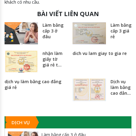
khách có nhu cầu.
BÀI VIẾT LIÊN QUAN
Làm bằng
Làm bằng
cấp 3 ở
cấp 3 giá
đâu
rẻ
nhận làm
dich vu lam giay to gia re
giấy tờ
giá rẻ tại
hà nội và
thành
dịch vụ làm bằng cao đẳng
Dịch vụ
phố hồ
giá rẻ
làm bằng
chí minh
cao đẳng
giá rẻ
nhất
toàn
quốc
DỊCH VỤ
Làm bằng cấp 3 ở đâu