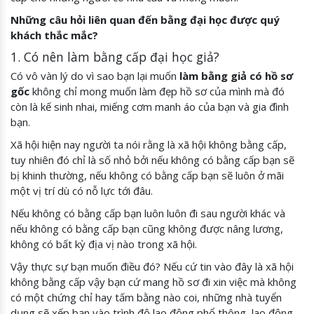
Những câu hỏi liên quan đến bằng đại học được quý
khách thắc mắc?
1. Có nên làm bằng cấp đại học giả?
Có vô vàn lý do vì sao bạn lại muốn
làm bằng giả có hồ sơ
gốc
không chỉ mong muốn làm đẹp hồ sơ của mình mà đó
còn là kế sinh nhai, miếng cơm manh áo của bạn và gia đình
bạn.
Xã hội hiện nay người ta nói rằng là xã hội không bằng cấp,
tuy nhiên đó chỉ là số nhỏ bởi nếu không có bằng cấp bạn sẽ
bị khinh thường, nếu không có bằng cấp bạn sẽ luôn ở mãi
một vị trí dù có nỗ lực tới đâu.
Nếu không có bằng cấp bạn luôn luôn đi sau người khác và
nếu không có bằng cấp bạn cũng không được nâng lương,
không có bất kỳ địa vị nào trong xã hội.
Vậy thực sự bạn muốn điều đó? Nếu cứ tin vào đây là xã hội
không bằng cấp vậy bạn cứ mang hồ sơ đi xin việc mà không
có một chứng chỉ hay tấm bằng nào coi, những nhà tuyển
dụng sẽ xếp bạn vào trình độ lao động phổ thông, lao động