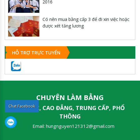
2016
Có nên mua bằng cấp 3 để đi xin việc hoặc
được xét tăng lương
HỖ TRỢ TRỰC TUYẾN
CHUYÊN LÀM BẰNG
Chat Facebook
ĐẠI HỌC, CAO ĐẲNG, TRUNG CẤP, PHỔ
THÔNG
Email:
hungnguyen121312@gmail.com