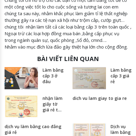
một công việc tốt lo cho cuộc sống và tương lai con em
chúng ta sau này, nhằm khắc phục làm giảm tỉ lệ thất nghiệp
thường gây ra các tệ nạn xã hội như trộm cắp, cướp giựt…
chúng tôi nhận làm tất cả các loại bằng cấp 3 trên toàn quốc ,
Ngoại trừ các loại hợp đồng mua bán ,bằng cấp phục vụ
trong ngành quân sự, quốc phòng ,Sổ đỏ, cmnd….
Nhằm vào mục đích lừa đảo gây thiệt hại lớn cho cộng đồng.
BÀI VIẾT LIÊN QUAN
Làm bằng
Làm bằng
cấp 3 ở
cấp 3 giá
đâu
rẻ
nhận làm
dich vu lam giay to gia re
giấy tờ
giá rẻ tại
hà nội và
thành
dịch vụ làm bằng cao đẳng
Dịch vụ
phố hồ
giá rẻ
làm bằng
chí minh