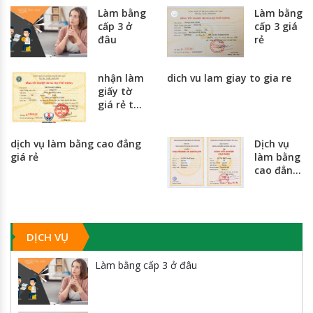
Làm bằng
Làm bằng
cấp 3 ở
cấp 3 giá
đâu
rẻ
nhận làm
dich vu lam giay to gia re
giấy tờ
giá rẻ tại
hà nội và
thành
dịch vụ làm bằng cao đẳng
Dịch vụ
phố hồ
giá rẻ
làm bằng
chí minh
cao đẳng
giá rẻ
nhất
toàn
quốc
DỊCH VỤ
Làm bằng cấp 3 ở đâu