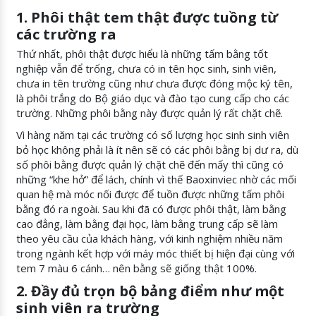
1. Phôi thật tem thật được tuồng từ
các trường ra
Thứ nhất, phôi thật được hiểu là những tấm bằng tốt
nghiệp vẫn để trống, chưa có in tên học sinh, sinh viên,
chưa in tên trường cũng như chưa được đóng mộc ký tên,
là phôi trắng do Bộ giáo dục và đào tạo cung cấp cho các
trường. Những phôi bằng này được quản lý rất chặt chẽ.
Vì hàng năm tại các trường có số lượng học sinh sinh viên
bỏ học không phải là ít nên sẽ có các phôi bằng bị dư ra, dù
số phôi bằng được quản lý chặt chẽ đến mấy thì cũng có
những “khe hở” để lách, chính vì thế Baoxinviec nhờ các mối
quan hệ mà móc nối được để tuồn được những tấm phôi
bằng đó ra ngoài. Sau khi đã có được phôi thật, làm bằng
cao đẳng, làm bằng đại học, làm bằng trung cấp sẽ làm
theo yêu cầu của khách hàng, với kinh nghiệm nhiều năm
trong ngành kết hợp với máy móc thiết bị hiện đại cùng với
tem 7 màu 6 cánh… nên bằng sẽ giống thật 100%.
2. Đầy đủ trọn bộ bảng điểm như một
sinh viên ra trường