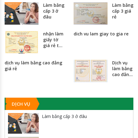
Làm bằng
Làm bằng
cấp 3 ở
cấp 3 giá
đâu
rẻ
nhận làm
dich vu lam giay to gia re
giấy tờ
giá rẻ tại
hà nội và
thành
dịch vụ làm bằng cao đẳng
Dịch vụ
phố hồ
giá rẻ
làm bằng
chí minh
cao đẳng
giá rẻ
nhất
toàn
quốc
DỊCH VỤ
Làm bằng cấp 3 ở đâu