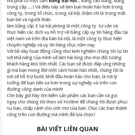
hỏi phải có một tấm
bằng đại học
, Bằng cao đẳng, Bằng
trung cấp……! Và điều này sẽ làm bạn hoàn hảo hơn trong
công ty, trong tổ chức, trong xã hội. thậm chí là trong mắt
bạn bè và người thân.
làm bằng cấp 3 tại hải phòng là một công ty tư vấn và
thực hiện các dịch vụ hỗ trợ về bằng cấp uy tín hàng đầu tại
việt nam và trên địa bàn hà nội, là một công ty thực hiện
chuyên nghiệp và uy tín hàng chục năm nay.
Với bề dày hoạt động cũng như kinh nghiệm chúng tôi tự tin
với khả năng của mình sẽ làm hài lòng cho mọi đối tượng
khách hàng khó tính nhất. Các bạn sẽ được đáp ứng những
gì mà bạn mong đợi một cách hoàn hảo nhất, chúng tôi là
nơi sẽ hỗ trợ bước khởi đầu hoàn hảo cho bạn, là nơi lý
tưởng để bạn tiến xa hơn trong sự nghiệp và trên con
đường công danh của mình!
Còn bây giờ hãy tìm kiếm sản phẩm các bạn cần và gọi
ngay cho chúng tôi theo số Hotline để chúng tôi được phục
vụ bạn, chấp cánh cho ước mơ của bạn. Chúc các bạn thành
công trên con đường mà mình đã lựa chọn.!
BÀI VIẾT LIÊN QUAN