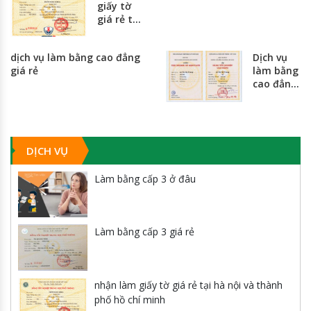
giấy tờ
giá rẻ tại
hà nội và
thành
dịch vụ làm bằng cao đẳng
Dịch vụ
phố hồ
giá rẻ
làm bằng
chí minh
cao đẳng
giá rẻ
nhất
toàn
quốc
DỊCH VỤ
Làm bằng cấp 3 ở đâu
Làm bằng cấp 3 giá rẻ
nhận làm giấy tờ giá rẻ tại hà nội và thành
phố hồ chí minh