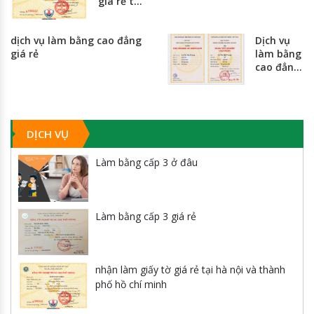
giá rẻ tại
hà nội và
thành
dịch vụ làm bằng cao đẳng
Dịch vụ
phố hồ
giá rẻ
làm bằng
chí minh
cao đẳng
giá rẻ
nhất
toàn
quốc
DỊCH VỤ
Làm bằng cấp 3 ở đâu
Làm bằng cấp 3 giá rẻ
nhận làm giấy tờ giá rẻ tại hà nội và thành
phố hồ chí minh