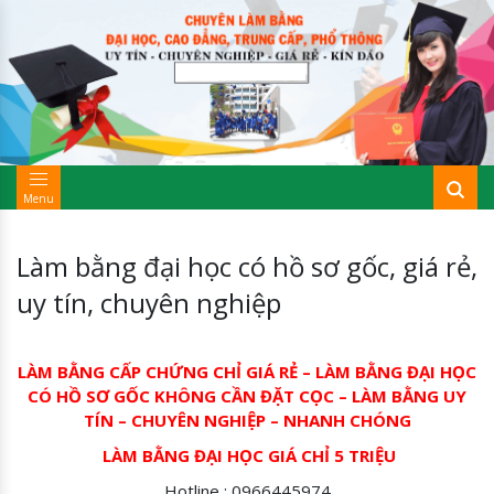
Menu
Làm bằng đại học có hồ sơ gốc, giá rẻ,
uy tín, chuyên nghiệp
LÀM BẰNG CẤP CHỨNG CHỈ GIÁ RẺ – LÀM BẰNG ĐẠI HỌC
CÓ HỒ SƠ GỐC KHÔNG CẦN ĐẶT CỌC – LÀM BẰNG UY
TÍN – CHUYÊN NGHIỆP – NHANH CHÓNG
LÀM BẰNG ĐẠI HỌC GIÁ CHỈ 5 TRIỆU
Hotline : 0966445974