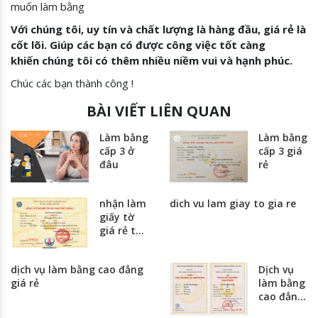
muốn làm bằng
Với chúng tôi, uy tín và chất lượng là hàng đầu, giá rẻ là
cốt lõi. Giúp các bạn có được công việc tốt càng
khiến chúng tôi có thêm nhiều niềm vui và hạnh phúc.
Chúc các bạn thành công !
BÀI VIẾT LIÊN QUAN
Làm bằng
Làm bằng
cấp 3 ở
cấp 3 giá
đâu
rẻ
nhận làm
dich vu lam giay to gia re
giấy tờ
giá rẻ tại
hà nội và
thành
dịch vụ làm bằng cao đẳng
Dịch vụ
phố hồ
giá rẻ
làm bằng
chí minh
cao đẳng
giá rẻ