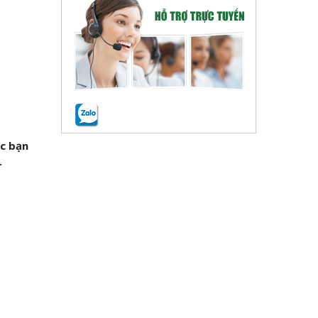
ác bạn
.