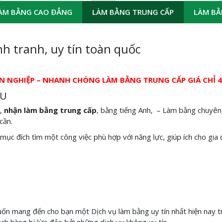
ÀM BẰNG CAO ĐẲNG
LÀM BẰNG TRUNG CẤP
LÀM BẰ
h tranh, uy tín toàn quốc
ÊN NGHIỆP – NHANH CHÓNG LÀM BẰNG TRUNG CẤP GIÁ CHỈ 4 
ỆU
i,
nhận
làm bằng trung cấp
, bằng tiếng Anh, – Làm bằng chuyên
cần.
mục đích tìm một công việc phù hợp với năng lực, giúp ích cho gia 
uốn mang đến cho bạn một Dịch vụ làm bằng uy tín nhất hiện nay t
h hàng bị lừa đảo bởi những dịch vụ không uy tín.