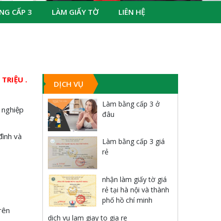
NG CẤP 3
LÀM GIẤY TỜ
LIÊN HỆ
TRIỆU .
DỊCH VỤ
Làm bằng cấp 3 ở
 nghiệp
đâu
đình và
Làm bằng cấp 3 giá
rẻ
nhận làm giấy tờ giá
rẻ tại hà nội và thành
phố hồ chí minh
rên
dich vu lam giay to gia re