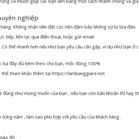
trọng và muốn giúp các bạn làm bằng một cách nhanh chóng và giá 
chuyên nghiệp
h hàng. Không nhận tiền đặt cọc nên đảm bảo không sợ bị lừa đảo.
 tiếp, liên lạc qua điện thoại, hoặc gửi email.
y. Có thể nhanh hơn nếu như bạn yêu cầu cần gấp, ví dụ như bạn ở 
 học bạ đầy đủ kèm theo cho bạn, mộc đóng 100%
 thể tham khảo thêm tại https://lambanggiare.net
p 3 đúng như mong muốn của bạn , nếu bạn còn băn khoăn thì hay 
 từng năm , làm sao phù hợp với yêu cầu của khách hàng .
 nào đó .