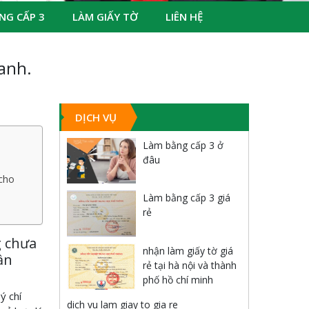
NG CẤP 3
LÀM GIẤY TỜ
LIÊN HỆ
ranh.
DỊCH VỤ
Làm bằng cấp 3 ở
đâu
 cho
Làm bằng cấp 3 giá
rẻ
g chưa
nhận làm giấy tờ giá
ần
rẻ tại hà nội và thành
phố hồ chí minh
ý chí
dich vu lam giay to gia re