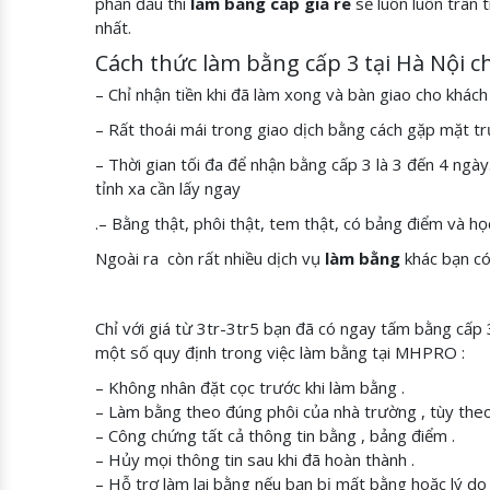
phấn đấu thì
lam bang cap gia re
sẽ luôn luôn trân 
nhất.
Cách thức làm bằng cấp 3 tại Hà Nội 
– Chỉ nhận tiền khi đã làm xong và bàn giao cho khác
– Rất thoái mái trong giao dịch bằng cách gặp mặt trực
– Thời gian tối đa để nhận bằng cấp 3 là 3 đến 4 ngà
tỉnh xa cần lấy ngay
.– Bằng thật, phôi thật, tem thật, có bảng điểm và
Ngoài ra còn rất nhiều dịch vụ
làm bằng
khác bạn có
Chỉ với giá từ 3tr-3tr5 bạn đã có ngay tấm bằng cấ
một số quy định trong việc làm bằng tại MHPRO :
– Không nhân đặt cọc trước khi làm bằng .
– Làm bằng theo đúng phôi của nhà trường , tùy theo
– Công chứng tất cả thông tin bằng , bảng điểm .
– Hủy mọi thông tin sau khi đã hoàn thành .
– Hỗ trợ làm lại bằng nếu bạn bị mất bằng hoặc lý do