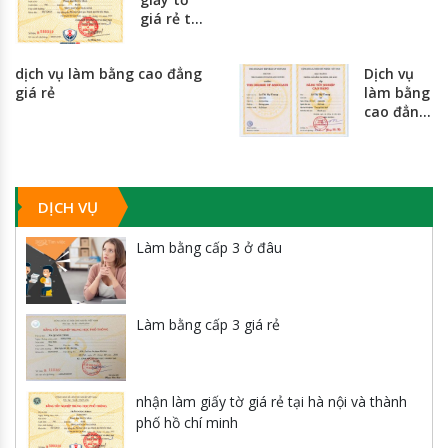
giá rẻ tại
hà nội và
thành
dịch vụ làm bằng cao đẳng
Dịch vụ
phố hồ
giá rẻ
làm bằng
chí minh
cao đẳng
giá rẻ
nhất
toàn
quốc
DỊCH VỤ
Làm bằng cấp 3 ở đâu
Làm bằng cấp 3 giá rẻ
nhận làm giấy tờ giá rẻ tại hà nội và thành
phố hồ chí minh