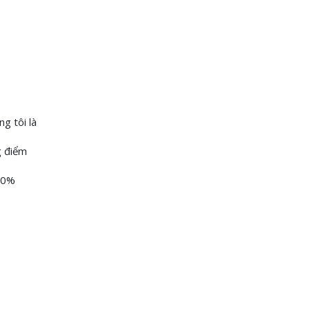
g tôi là
g điểm
100%