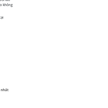
ao không
tại
 nhất