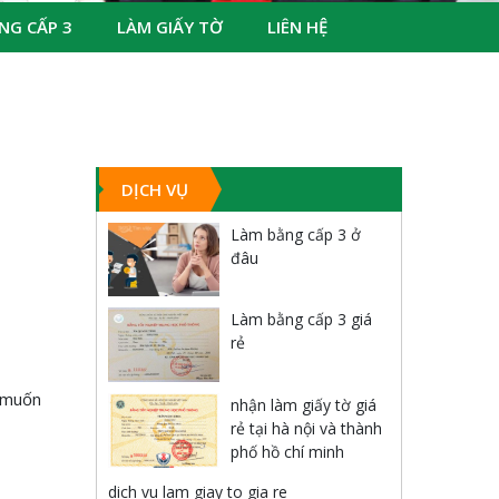
NG CẤP 3
LÀM GIẤY TỜ
LIÊN HỆ
DỊCH VỤ
Làm bằng cấp 3 ở
đâu
Làm bằng cấp 3 giá
rẻ
g muốn
nhận làm giấy tờ giá
rẻ tại hà nội và thành
phố hồ chí minh
dich vu lam giay to gia re