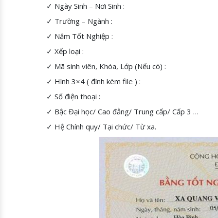
✓ Ngày Sinh – Nơi Sinh :
✓ Trường – Ngành :
✓ Năm Tốt Nghiệp :
✓ Xếp loại :
✓ Mã sinh viên, Khóa, Lớp (Nếu có) :
✓ Hình 3×4 ( đính kèm file ) :
✓ Số điện thoại :
✓ Bậc Đại học/ Cao đẳng/ Trung cấp/ Cấp 3 …
✓ Hệ Chính quy/ Tại chức/ Từ xa.