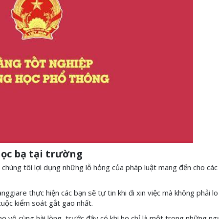
ọc bạ tại trường
c chúng tôi lợi dụng những lỗ hỏng của pháp luật mang đến cho các
giare thực hiện các bạn sẽ tự tin khi đi xin việc mà không phải lo 
cuộc kiểm soát gắt gao nhất.
ọ vô cùng hài lòng, trước đây có khi họ chỉ là một trong những ng