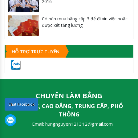
2016
Có nên mua bằng cấp 3 để đi xin việc hoặc
được xét tăng lương
HỖ TRỢ TRỰC TUYẾN
CHUYÊN LÀM BẰNG
Chat Facebook
ĐẠI HỌC, CAO ĐẲNG, TRUNG CẤP, PHỔ
THÔNG
Email:
hungnguyen121312@gmail.com