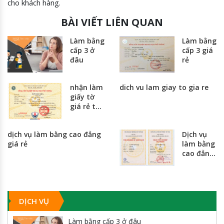
cho khách hàng.
BÀI VIẾT LIÊN QUAN
Làm bằng
Làm bằng
cấp 3 ở
cấp 3 giá
đâu
rẻ
nhận làm
dich vu lam giay to gia re
giấy tờ
giá rẻ tại
hà nội và
thành
dịch vụ làm bằng cao đẳng
Dịch vụ
phố hồ
giá rẻ
làm bằng
chí minh
cao đẳng
giá rẻ
nhất
toàn
quốc
DỊCH VỤ
Làm bằng cấp 3 ở đâu