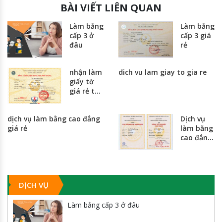
BÀI VIẾT LIÊN QUAN
Làm bằng
Làm bằng
cấp 3 ở
cấp 3 giá
đâu
rẻ
nhận làm
dich vu lam giay to gia re
giấy tờ
giá rẻ tại
hà nội và
thành
dịch vụ làm bằng cao đẳng
Dịch vụ
phố hồ
giá rẻ
làm bằng
chí minh
cao đẳng
giá rẻ
nhất
toàn
quốc
DỊCH VỤ
Làm bằng cấp 3 ở đâu