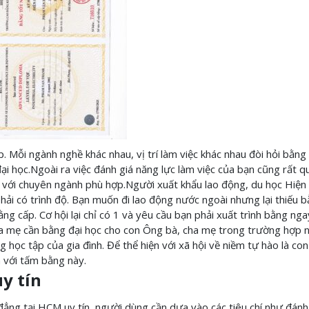
. Mỗi ngành nghề khác nhau, vị trí làm việc khác nhau đòi hỏi bằng
ại học.Ngoài ra việc đánh giá năng lực làm việc của bạn cũng rất q
c với chuyên ngành phù hợp.Người xuất khẩu lao động, du học Hiện 
hải có trình độ. Bạn muốn đi lao động nước ngoài nhưng lại thiếu 
ằng cấp. Cơ hội lại chỉ có 1 và yêu cầu bạn phải xuất trình bằng ng
a mẹ cần bằng đại học cho con Ông bà, cha mẹ trong trường hợp 
 học tập của gia đình. Để thể hiện với xã hội về niềm tự hào là con 
 với tấm bằng này.
y tín
ẳng tại HCM uy tín, người dùng cần dựa vào các tiêu chí như đánh