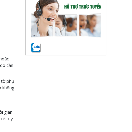
 hoặc
 đó cần
y tờ phụ
ảo không
ời gian
 xét uy