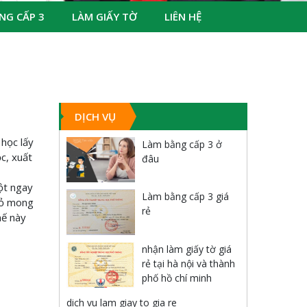
NG CẤP 3
LÀM GIẤY TỜ
LIÊN HỆ
DỊCH VỤ
 học lấy
Làm bằng cấp 3 ở
c, xuất
đâu
ột ngay
Làm bằng cấp 3 giá
 tỏ mong
rẻ
hế này
nhận làm giấy tờ giá
rẻ tại hà nội và thành
phố hồ chí minh
dich vu lam giay to gia re