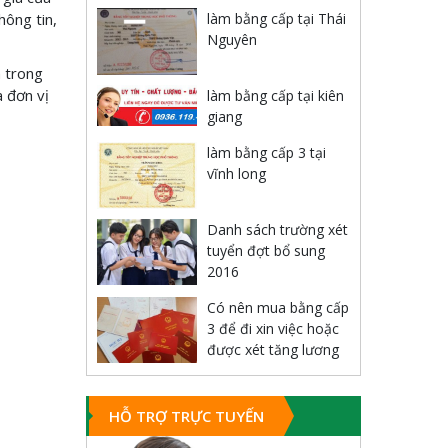
hông tin,
làm bằng cấp tại Thái
Nguyên
h trong
a đơn vị
làm bằng cấp tại kiên
giang
làm bằng cấp 3 tại
vĩnh long
Danh sách trường xét
tuyển đợt bổ sung
2016
Có nên mua bằng cấp
3 để đi xin việc hoặc
được xét tăng lương
HỖ TRỢ TRỰC TUYẾN