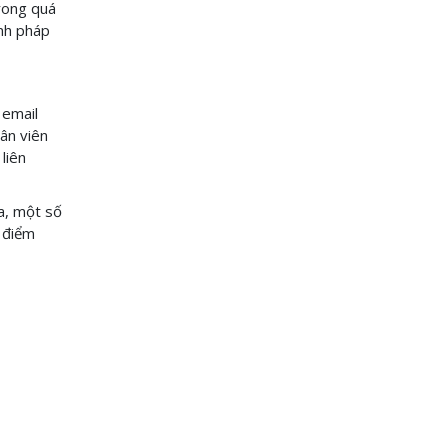
Trong quá
ịnh pháp
 email
ân viên
liên
ra, một số
i điểm