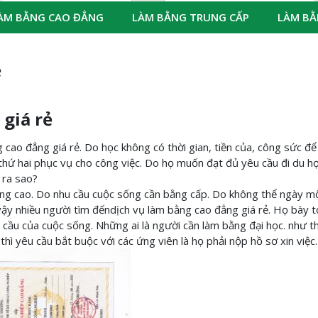
ÀM BẰNG CAO ĐẲNG
LÀM BẰNG TRUNG CẤP
LÀM BẰ
ẻ
giá rẻ
 cao đẳng giá rẻ. Do học không có thời gian, tiền của, công sức để
thứ hai phục vụ cho công việc. Do họ muốn đạt đủ yêu cầu đi du họ
 ra sao?
ăng cao. Do nhu cầu cuộc sống cần bằng cấp. Do không thể ngày m
 vậy nhiều người tìm đếndịch vụ làm bằng cao đẳng giá rẻ. Họ bày
ầu của cuộc sống. Những ai là người cần làm bằng đại học. như t
thì yêu cầu bắt buộc với các ứng viên là họ phải nộp hồ sơ xin việc.