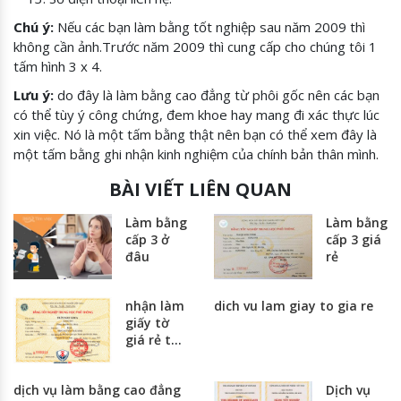
Chú ý:
Nếu các bạn làm bằng tốt nghiệp sau năm 2009 thì
không cần ảnh.Trước năm 2009 thì cung cấp cho chúng tôi 1
tấm hình 3 x 4.
Lưu ý:
do đây là làm bằng cao đẳng từ phôi gốc nên các bạn
có thể tùy ý công chứng, đem khoe hay mang đi xác thực lúc
xin việc. Nó là một tấm bằng thật nên bạn có thể xem đây là
một tấm bằng ghi nhận kinh nghiệm của chính bản thân mình.
BÀI VIẾT LIÊN QUAN
Làm bằng
Làm bằng
cấp 3 ở
cấp 3 giá
đâu
rẻ
nhận làm
dich vu lam giay to gia re
giấy tờ
giá rẻ tại
hà nội và
thành
dịch vụ làm bằng cao đẳng
Dịch vụ
phố hồ