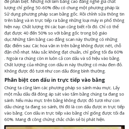
để phân biệt. Những nơi làm bằng cao đẳng nghề giả chất
lượng chỉ giống 50-60% đều có chung một phương pháp là:
Sử dụng phương pháp scan bằng gốc. Rồi chỉnh sửa thông tin
trên bằng và in trực tiếp ra bằng những loại máy in phổ thông
hiện nay. Chất lượng thì các bạn cũng biết rồi đó. Chỉ có thể
đạt được 40 đến 50% so với bằng gốc trong bộ giáo
dục.Những tấm bằng cao đẳng scan này thường có những
đặc điểm sau: Các hoa văn in trên bằng không được nét, chỗ
đận chỗ nhạt. Màu sắc không đạt chuẩn, chỉ giống tối đa 60%
. Ngoài ra chúng còn in luôn cả con dấu và số hiệu vào bằng.
Chất lượng của những con dấu in này thường có màu đen đỏ.
Không được đỏ tươi như con dấu đóng bình thường.
Phân biệt con dấu in trực tiếp vào bằng
Chúng ta cũng làm các phương pháp so sánh màu mực. Lấy
một mẫu dấu đã đóng áp sát vào tấm bằng chúng ta đang so
sánh. Nếu màu mực trên bằng không được đỏ tươi như con
dấu chúng ta đang so sánh, thì đó là con dấu được in trực tiếp
vào bằng. Con dấu in trực tiếp vào bằng chỉ giống được tối đa
60%. Mang đi công chứng chắc chắn sẻ bị phát hiện.