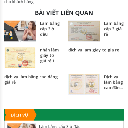
cho khách hàng.
BÀI VIẾT LIÊN QUAN
Làm bằng
Làm bằng
cấp 3 ở
cấp 3 giá
đâu
rẻ
nhận làm
dich vu lam giay to gia re
giấy tờ
giá rẻ tại
hà nội và
thành
dịch vụ làm bằng cao đẳng
Dịch vụ
phố hồ
giá rẻ
làm bằng
chí minh
cao đẳng
giá rẻ
nhất
toàn
quốc
DỊCH VỤ
Làm bằng cấp 3 ở đâu