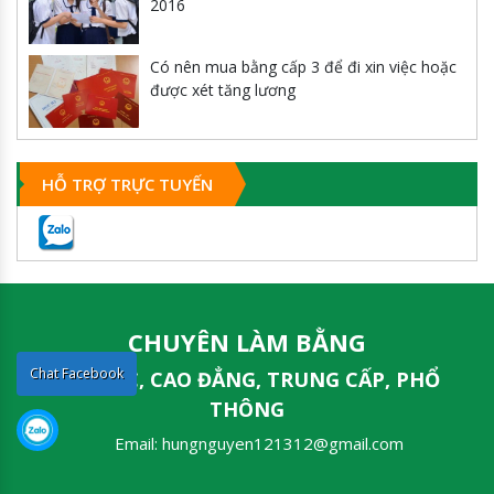
2016
Có nên mua bằng cấp 3 để đi xin việc hoặc
được xét tăng lương
HỖ TRỢ TRỰC TUYẾN
CHUYÊN LÀM BẰNG
Chat Facebook
ĐẠI HỌC, CAO ĐẲNG, TRUNG CẤP, PHỔ
THÔNG
Email:
hungnguyen121312@gmail.com